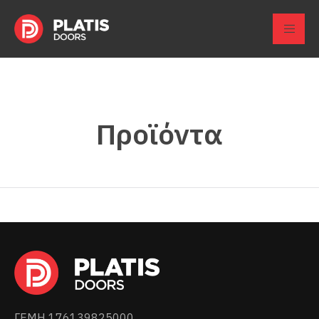
Προϊόντα
ΓΕΜΗ 176139825000